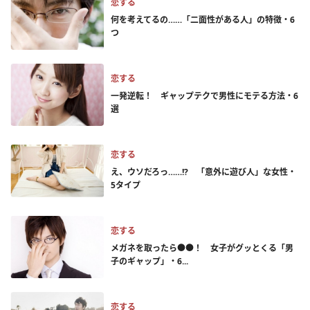
恋する
何を考えてるの……「二面性がある人」の特徴・6
つ
恋する
一発逆転！ ギャップテクで男性にモテる方法・6
選
恋する
え、ウソだろっ……!? 「意外に遊び人」な女性・
5タイプ
恋する
メガネを取ったら●●！ 女子がグッとくる「男
子のギャップ」・6...
恋する