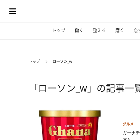
トップ
働く
整える
磨く
恋
トップ
ローソン_w
「ローソン_w」の記事一
グルメ
ガーナチ
アム...