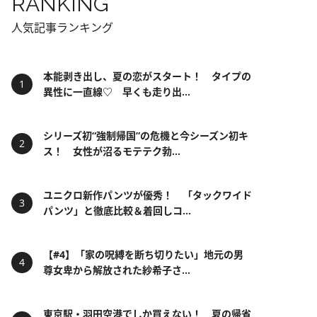
RANKING
人気記事ランキング
本能剥き出し、夏の恋がスタート！ タイプの
異性に一直線♡ 早くも走り出...
シリーズ初“強制帰国”の危機と今シーズン初キ
ス！ 女性が沼るモテテク勃...
ユニクロ新作パンツが優秀！ 「タックワイド
パンツ」と徹底比較＆着回しコ...
【#4】「家の呪縛を断ち切りたい」地元の男
尊女卑から解放された紗希子さ...
東京駅・羽田空港でしか買えない！ 夏の帰省