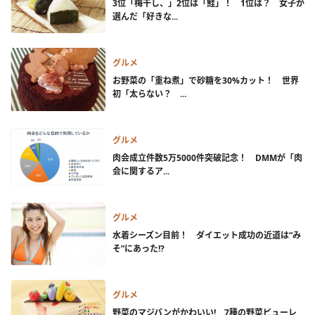
3位「梅干し、」2位は「鮭」！ 1位は？ 女子が
選んだ「好きな...
グルメ
お野菜の「重ね煮」で砂糖を30%カット！ 世界
初「太らない？ ...
グルメ
肉会成立件数5万5000件突破記念！ DMMが「肉
会に関するア...
グルメ
水着シーズン目前！ ダイエット成功の近道は“み
そ”にあった!?
グルメ
野菜のマジパンがかわいい! 7種の野菜ピューレ