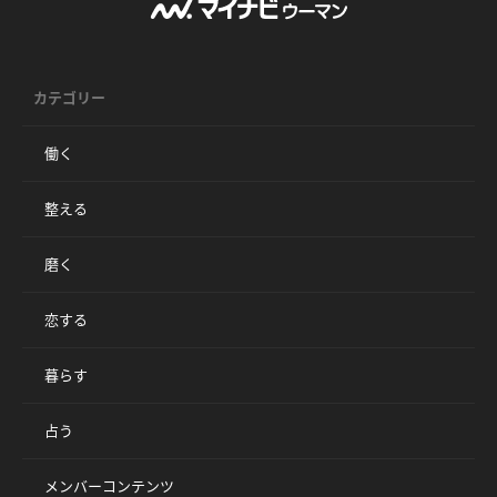
カテゴリー
働く
整える
磨く
恋する
暮らす
占う
メンバーコンテンツ