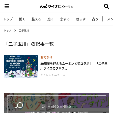
トップ
働く
整える
磨く
恋する
暮らす
占う
メ
トップ
二子玉川
「二子玉川」の記事一覧
おでかけ
80周年を迎えるムーミンと初コラボ！ 「二子玉
川ライズのクリス...
＃トレンドニュース