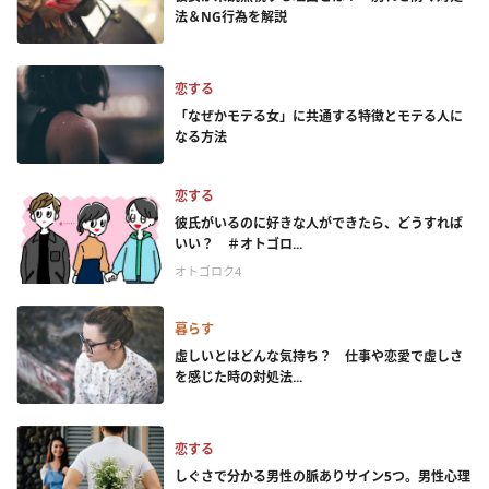
法＆NG行為を解説
恋する
「なぜかモテる女」に共通する特徴とモテる人に
なる方法
恋する
彼氏がいるのに好きな人ができたら、どうすれば
いい？ ＃オトゴロ...
オトゴロク4
暮らす
虚しいとはどんな気持ち？ 仕事や恋愛で虚しさ
を感じた時の対処法...
恋する
しぐさで分かる男性の脈ありサイン5つ。男性心理