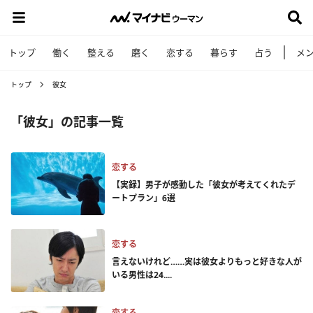
トップ
働く
整える
磨く
恋する
暮らす
占う
メ
トップ
彼女
「彼女」の記事一覧
恋する
【実録】男子が感動した「彼女が考えてくれたデ
ートプラン」6選
恋する
言えないけれど……実は彼女よりもっと好きな人が
いる男性は24....
恋する