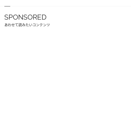
SPONSORED
あわせて読みたいコンテンツ