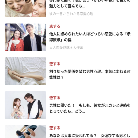
専門家に聞く！彼が言う「かわいいね」を自分の
魅力として喜んでも...
彼の一言からわかる恋愛心理
恋する
他人に認められたい人ほどつらい恋愛になる「承
認欲求」の罠
大人恋愛成就＊大作戦
恋する
割り切った関係を望む男性心理。本気に変わる可
能性は？
恋する
男性に聞いた！ もしも、彼女が元カレと連絡を
とっていたら、どう...
恋する
あなたは大事に扱われてる？ 女遊びする男とし