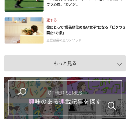
ウラ心理、“カノジ...
恋する
彼にとって“優先順位の高い女子”になる「ビクつき
禁止5カ条」
恋愛部長の恋のメソッド
もっと見る