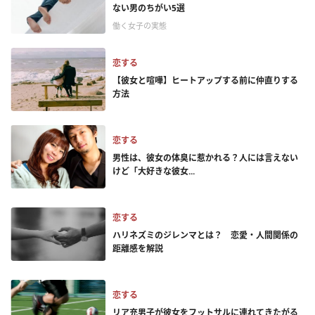
ない男のちがい5選
働く女子の実態
恋する
【彼女と喧嘩】ヒートアップする前に仲直りする
方法
恋する
男性は、彼女の体臭に惹かれる？人には言えない
けど「大好きな彼女...
恋する
ハリネズミのジレンマとは？ 恋愛・人間関係の
距離感を解説
恋する
リア充男子が彼女をフットサルに連れてきたがる