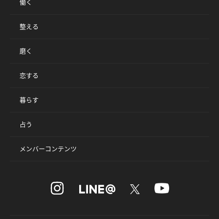
働く
整える
磨く
恋する
暮らす
占う
メンバーコンテンツ