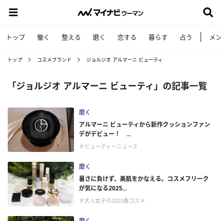
トップ
働く
整える
磨く
恋する
暮らす
占う
メ
トップ
コスメブランド
ジョルジオ アルマーニ ビューティ
「ジョルジオ アルマーニ ビューティ」の記事一覧
磨く
アルマーニ ビューティから新作クッションファン
デがデビュー！ ...
＃ビューティーニュース
磨く
暑さに負けず、美肌をかなえる。コスメフリーク
が気になる2025...
＃大人女子の2025春コスメ
磨く