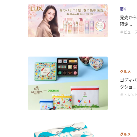
磨く
発売から
限定...
＃ビュー
グルメ
ゴディバ
クショ...
＃トレン
グルメ