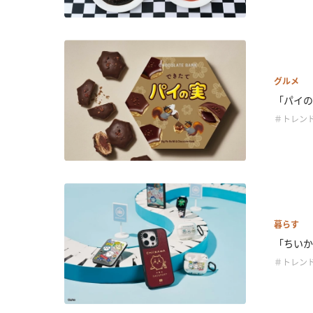
グルメ
「パイの
＃トレン
暮らす
「ちいかわ
＃トレン