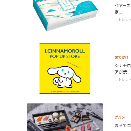
ペアーズ
定...
＃トレン
おでかけ
シナモロ
アが渋...
＃トレン
グルメ
まるでコ