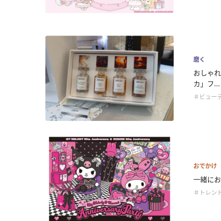
磨く
おしゃれ
カ」フ...
＃ビュー
おでかけ
一緒にお
＃トレン