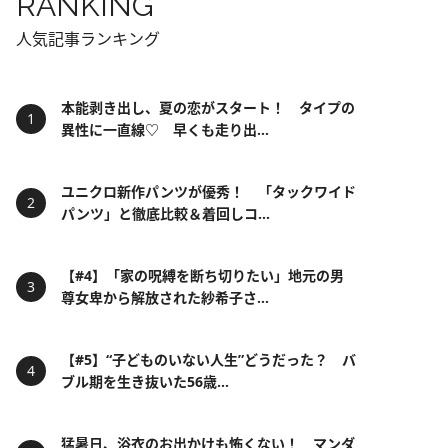
RANKING
人気記事ランキング
本能剥き出し、夏の恋がスタート！ タイプの
異性に一直線♡ 早くも走り出...
ユニクロ新作パンツが優秀！ 「タックワイド
パンツ」と徹底比較＆着回しコ...
【#4】「家の呪縛を断ち切りたい」地元の男
尊女卑から解放された紗希子さ...
【#5】“子どものいない人生”どうだった？ バ
ブル期を生き抜いた56歳...
猛暑日、浴衣のお出かけも怖くない！ マンダ