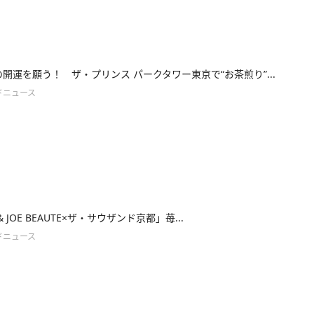
年の開運を願う！ ザ・プリンス パークタワー東京で“お茶煎り”...
ドニュース
 & JOE BEAUTE×ザ・サウザンド京都」苺...
ドニュース