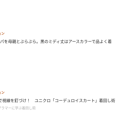
ョン
パを母親とぶらぶら。黒のミディ丈はアースカラーで品よく着
ョン
で視線を釘づけ！ ユニクロ「コーデュロイスカート」着回し術
グラマーに学ぶ着回し術