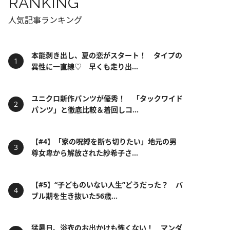
RANKING
人気記事ランキング
本能剥き出し、夏の恋がスタート！ タイプの
異性に一直線♡ 早くも走り出...
ユニクロ新作パンツが優秀！ 「タックワイド
パンツ」と徹底比較＆着回しコ...
【#4】「家の呪縛を断ち切りたい」地元の男
尊女卑から解放された紗希子さ...
【#5】“子どものいない人生”どうだった？ バ
ブル期を生き抜いた56歳...
猛暑日、浴衣のお出かけも怖くない！ マンダ