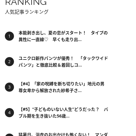
RANKING
人気記事ランキング
本能剥き出し、夏の恋がスタート！ タイプの
異性に一直線♡ 早くも走り出...
ユニクロ新作パンツが優秀！ 「タックワイド
パンツ」と徹底比較＆着回しコ...
【#4】「家の呪縛を断ち切りたい」地元の男
尊女卑から解放された紗希子さ...
【#5】“子どものいない人生”どうだった？ バ
ブル期を生き抜いた56歳...
猛暑日、浴衣のお出かけも怖くない！ マンダ