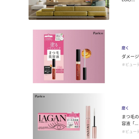
磨く
ダメージ
＃ビュー
磨く
まつ毛の
容液「...
＃ビュー