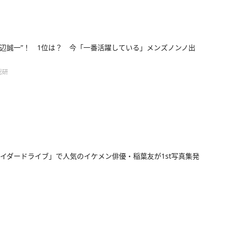
田辺誠一”！ 1位は？ 今「一番活躍している」メンズノンノ出
総研
イダードライブ」で人気のイケメン俳優・稲葉友が1st写真集発