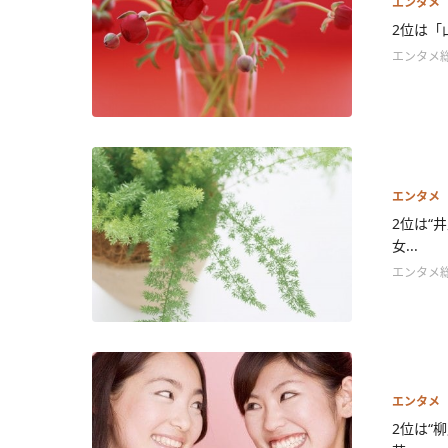
エンタメ
2位は「
エンタメ
エンタメ
2位は“
女...
エンタメ
エンタメ
2位は“