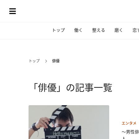
トップ
働く
整える
磨く
恋
トップ
俳優
「俳優」の記事一覧
エンタメ
～男性俳
人