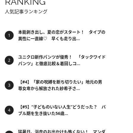
RANKING
人気記事ランキング
本能剥き出し、夏の恋がスタート！ タイプの
異性に一直線♡ 早くも走り出...
ユニクロ新作パンツが優秀！ 「タックワイド
パンツ」と徹底比較＆着回しコ...
【#4】「家の呪縛を断ち切りたい」地元の男
尊女卑から解放された紗希子さ...
【#5】“子どものいない人生”どうだった？ バ
ブル期を生き抜いた56歳...
猛暑日、浴衣のお出かけも怖くない！ マンダ