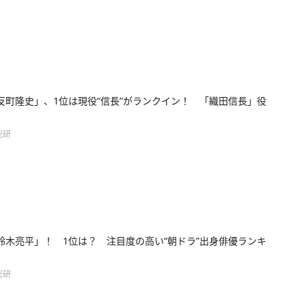
反町隆史」、1位は現役“信長”がランクイン！ 「織田信長」役
総研
鈴木亮平」！ 1位は？ 注目度の高い“朝ドラ”出身俳優ランキ
総研