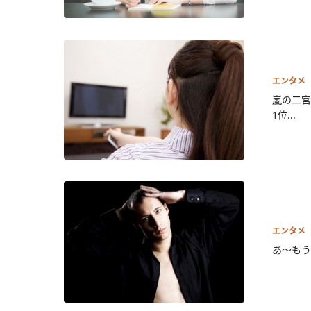
エンタメ
嵐の二宮
1位...
エンタメ
あ～もう