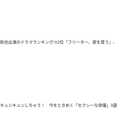
和也出演のドラマランキング⇒2位「フリーター、家を買う」、
キュンキュンしちゃう！ 今をときめく「セクシーな俳優」3選