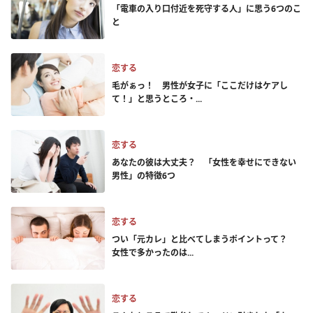
「電車の入り口付近を死守する人」に思う6つのこ
と
恋する
毛がぁっ！ 男性が女子に「ここだけはケアし
て！」と思うところ・...
恋する
あなたの彼は大丈夫？ 「女性を幸せにできない
男性」の特徴6つ
恋する
つい「元カレ」と比べてしまうポイントって？
女性で多かったのは...
恋する