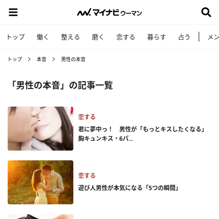
トップ
働く
整える
磨く
恋する
暮らす
占う
メ
トップ
本音
男性の本音
「男性の本音」の記事一覧
恋する
君に夢中っ！ 男性が「もっとキスしたくなる」
胸キュンキス・6パ...
恋する
遊び人男性が本気になる「5つの瞬間」