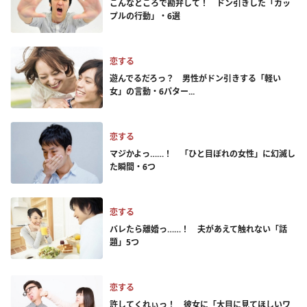
こんなところで勘弁して！ ドン引きした「カッ
プルの行動」・6選
恋する
遊んでるだろっ？ 男性がドン引きする「軽い
女」の言動・6パター...
恋する
マジかよっ……！ 「ひと目ぼれの女性」に幻滅し
た瞬間・6つ
恋する
バレたら離婚っ……！ 夫があえて触れない「話
題」5つ
恋する
許してくれぃっ！ 彼女に「大目に見てほしいワ