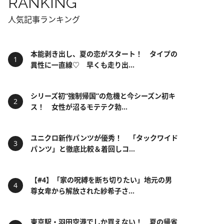
RANKING
人気記事ランキング
本能剥き出し、夏の恋がスタート！ タイプの
異性に一直線♡ 早くも走り出...
シリーズ初“強制帰国”の危機と今シーズン初キ
ス！ 女性が沼るモテテク勃...
ユニクロ新作パンツが優秀！ 「タックワイド
パンツ」と徹底比較＆着回しコ...
【#4】「家の呪縛を断ち切りたい」地元の男
尊女卑から解放された紗希子さ...
東京駅・羽田空港でしか買えない！ 夏の帰省