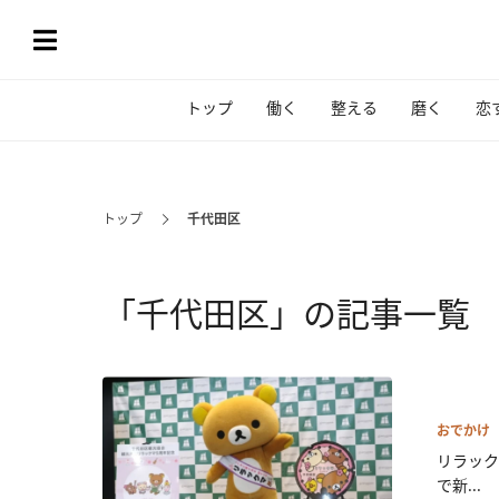
トップ
働く
整える
磨く
恋
トップ
千代田区
「千代田区」の記事一覧
おでかけ
リラック
で新...