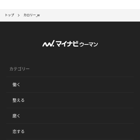
トップ
カロリー_w
カテゴリー
働く
整える
磨く
恋する