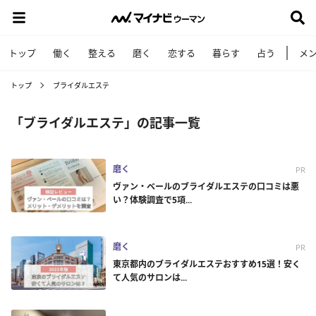
トップ
働く
整える
磨く
恋する
暮らす
占う
メ
トップ
ブライダルエステ
「ブライダルエステ」の記事一覧
磨く
PR
ヴァン・ベールのブライダルエステの口コミは悪
い？体験調査で5項...
磨く
PR
東京都内のブライダルエステおすすめ15選！安く
て人気のサロンは...