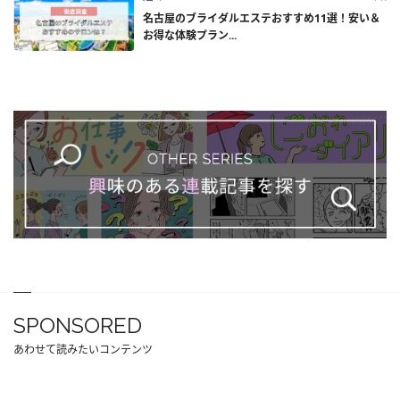
名古屋のブライダルエステおすすめ11選！安い＆
お得な体験プラン...
SPONSORED
あわせて読みたいコンテンツ