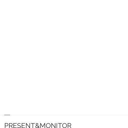
PRESENT&MONITOR