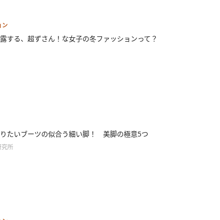
ョン
露する、超ずさん！な女子の冬ファッションって？
りたいブーツの似合う細い脚！ 美脚の極意5つ
研究所