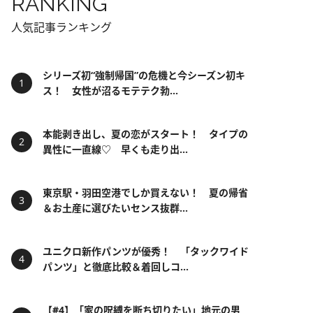
RANKING
人気記事ランキング
シリーズ初“強制帰国”の危機と今シーズン初キ
ス！ 女性が沼るモテテク勃...
本能剥き出し、夏の恋がスタート！ タイプの
異性に一直線♡ 早くも走り出...
東京駅・羽田空港でしか買えない！ 夏の帰省
＆お土産に選びたいセンス抜群...
ユニクロ新作パンツが優秀！ 「タックワイド
パンツ」と徹底比較＆着回しコ...
【#4】「家の呪縛を断ち切りたい」地元の男