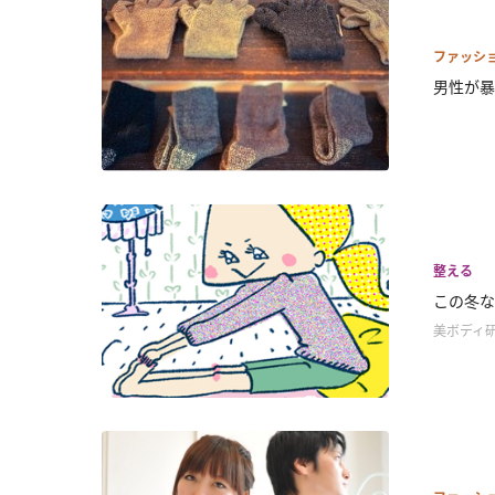
ファッシ
男性が暴
整える
この冬な
美ボディ