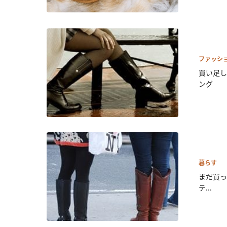
ファッシ
買い足し
ング
暮らす
まだ買っ
テ...