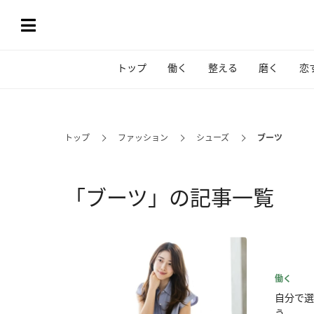
トップ
働く
整える
磨く
恋
トップ
ファッション
シューズ
ブーツ
「ブーツ」の記事一覧
働く
自分で選
う...