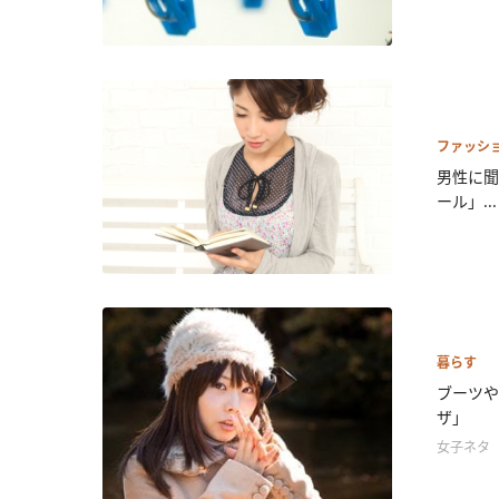
ファッシ
男性に聞
ール」...
暮らす
ブーツや
ザ」
女子ネタ