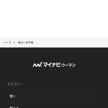
トップ
星占い-牡牛座
カテゴリー
働く
整える