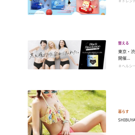
＃トレン
整える
東京・渋
開催...
＃ヘルシ
暮らす
SHIBU