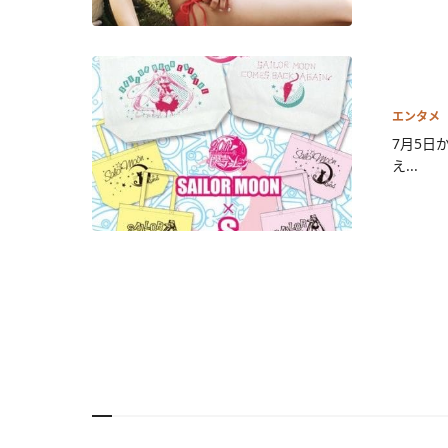
エンタメ
7月5日
え...