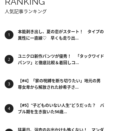
RANKING
人気記事ランキング
本能剥き出し、夏の恋がスタート！ タイプの
異性に一直線♡ 早くも走り出...
ユニクロ新作パンツが優秀！ 「タックワイド
パンツ」と徹底比較＆着回しコ...
【#4】「家の呪縛を断ち切りたい」地元の男
尊女卑から解放された紗希子さ...
【#5】“子どものいない人生”どうだった？ バ
ブル期を生き抜いた56歳...
猛暑日、浴衣のお出かけも怖くない！ マンダ