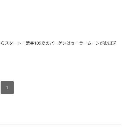
からスタートー渋谷109夏のバーゲンはセーラームーンがお出迎
1