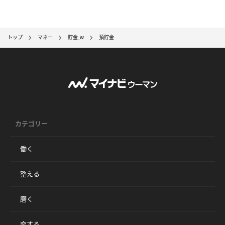
トップ
マネー
貯金_w
預貯金
カテゴリー
働く
整える
磨く
恋する