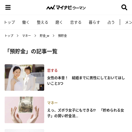
トップ
働く
整える
磨く
恋する
暮らす
占う
メ
トップ
マネー
貯金_w
預貯金
「預貯金」の記事一覧
恋する
女性の本音！ 結婚までに男性にしておいてほし
いこと3つ
マネー
えっ、ズボラ女子にもできる!? 「貯められる女
子」の賢い貯金法...