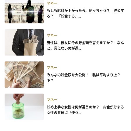
マネー
もしも給料が上がったら、使っちゃう？ 貯金す
る？ 「貯金する」...
マネー
男性は、彼女に今の貯金額を言えますか？ なん
と、言えない男が過...
マネー
みんなの貯金額を大公開！ 私は平均より上？
下？
マネー
貯め上手な女性は何が違うのか？ お金が貯まる
女性の共通点「使う...