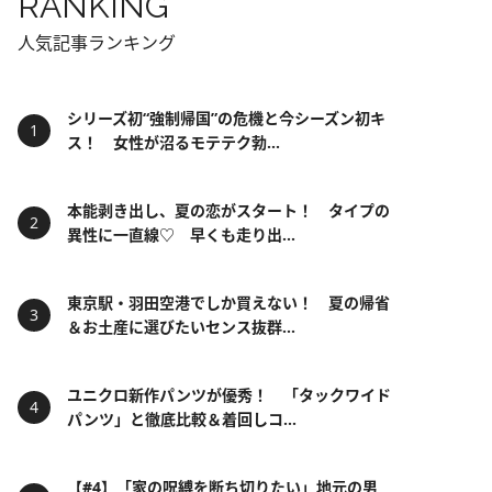
RANKING
人気記事ランキング
シリーズ初“強制帰国”の危機と今シーズン初キ
ス！ 女性が沼るモテテク勃...
本能剥き出し、夏の恋がスタート！ タイプの
異性に一直線♡ 早くも走り出...
東京駅・羽田空港でしか買えない！ 夏の帰省
＆お土産に選びたいセンス抜群...
ユニクロ新作パンツが優秀！ 「タックワイド
パンツ」と徹底比較＆着回しコ...
【#4】「家の呪縛を断ち切りたい」地元の男