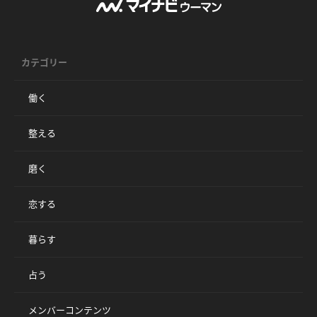
カテゴリー
働く
整える
磨く
恋する
暮らす
占う
メンバーコンテンツ