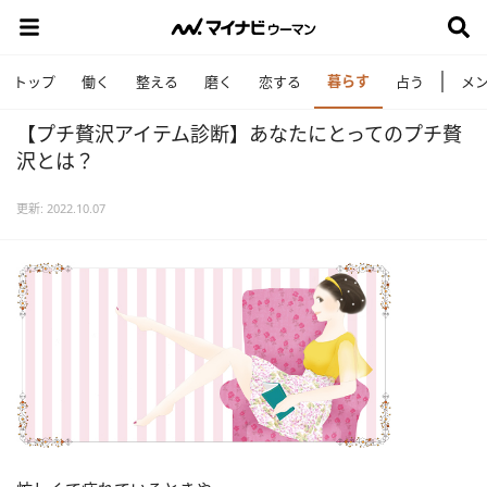
暮らす
トップ
働く
整える
磨く
恋する
占う
メ
【プチ贅沢アイテム診断】あなたにとってのプチ贅
沢とは？
更新: 2022.10.07