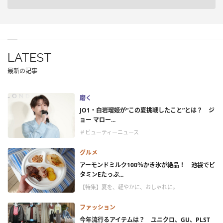
LATEST
最新の記事
磨く
JO1・白岩瑠姫が“この夏挑戦したこと”とは？ ジ
ョー マロー...
＃ビューティーニュース
グルメ
アーモンドミルク100％かき氷が絶品！ 池袋でビ
タミンEたっぷ...
【特集】夏を、軽やかに、おしゃれに。
ファッション
今年流行るアイテムは？ ユニクロ、GU、PLST