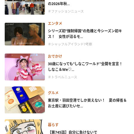
の2026年秋...
＃ファッションニュース
エンタメ
シリーズ初“強制帰国”の危機と今シーズン初キ
ス！ 女性が沼るモ...
＃シャッフルアイランド7考察
おでかけ
30歳になっても“しなこワールド”全開を宣言！
しなこ＆We♡...
＃トラベルニュース
グルメ
東京駅・羽田空港でしか買えない！ 夏の帰省＆
お土産に選びたいセ...
暮らす
【第745話】自分に負けないで