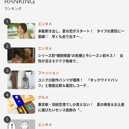
RANKING
ランキング
エンタメ
本能剥き出し、夏の恋がスタート！ タイプの異性に一
直線♡ 早くも走り出す一...
エンタメ
シリーズ初“強制帰国”の危機と今シーズン初キス！ 女
性が沼るモテテク勃発で...
ファッション
ユニクロ新作パンツが優秀！ 「タックワイドパン
ツ」と徹底比較＆着回しコーデ...
グルメ
東京駅・羽田空港でしか買えない！ 夏の帰省＆お土産
に選びたいセンス抜群の「...
エンタメ