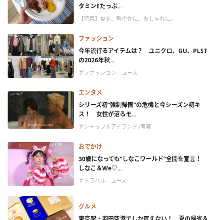
タミンEたっぷ...
【特集】夏を、軽やかに、おしゃれに。
ファッション
今年流行るアイテムは？ ユニクロ、GU、PLST
の2026年秋...
＃ファッションニュース
エンタメ
シリーズ初“強制帰国”の危機と今シーズン初キ
ス！ 女性が沼るモ...
＃シャッフルアイランド7考察
おでかけ
30歳になっても“しなこワールド”全開を宣言！
しなこ＆We♡...
＃トラベルニュース
グルメ
東京駅・羽田空港でしか買えない！ 夏の帰省＆