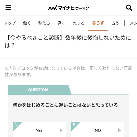
暮らす
トップ
働く
整える
磨く
恋する
占う
メ
【今やるべきこと診断】数年後に後悔しないために
は？
※広告ブロックが有効になっている場合は、正しく動作しない可能
性があります。
QUESTION
何かをはじめることに遅いことはないと思っている
A
B
YES
NO