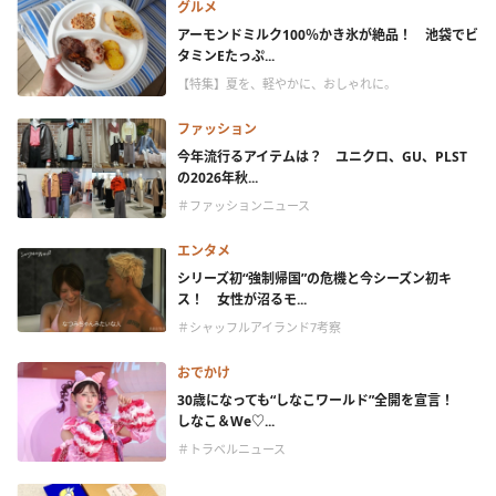
グルメ
アーモンドミルク100％かき氷が絶品！ 池袋でビ
タミンEたっぷ...
【特集】夏を、軽やかに、おしゃれに。
ファッション
今年流行るアイテムは？ ユニクロ、GU、PLST
の2026年秋...
＃ファッションニュース
エンタメ
シリーズ初“強制帰国”の危機と今シーズン初キ
ス！ 女性が沼るモ...
＃シャッフルアイランド7考察
おでかけ
30歳になっても“しなこワールド”全開を宣言！
しなこ＆We♡...
＃トラベルニュース