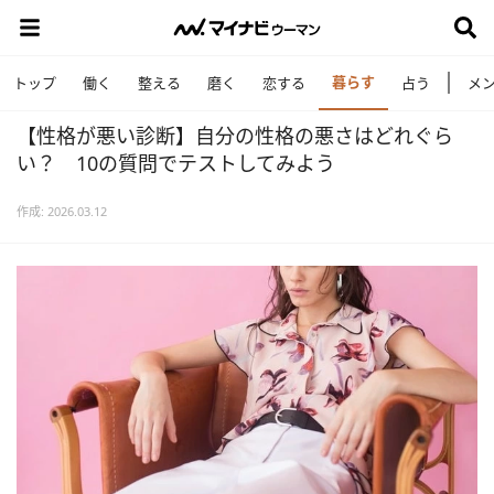
暮らす
トップ
働く
整える
磨く
恋する
占う
メ
【性格が悪い診断】自分の性格の悪さはどれぐら
い？ 10の質問でテストしてみよう
作成: 2026.03.12