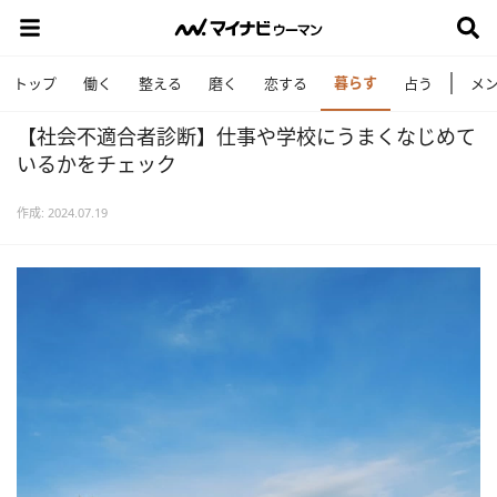
暮らす
トップ
働く
整える
磨く
恋する
占う
メ
【社会不適合者診断】仕事や学校にうまくなじめて
いるかをチェック
作成: 2024.07.19