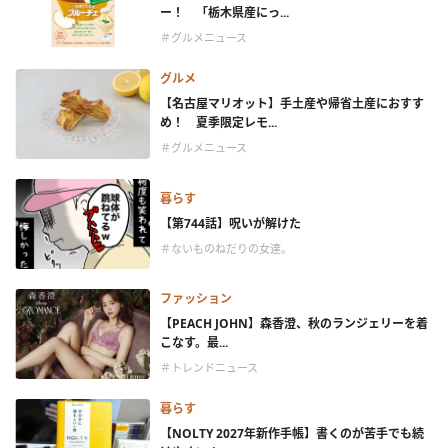
ー！ 「栃木県産にっ...
＃グルメニュース
グルメ
【名古屋マリオット】手土産や帰省土産におすす
め！ 夏季限定レモ...
＃グルメニュース
暮らす
【第744話】呪いが解けた
＃ないものねだりの女達。
ファッション
【PEACH JOHN】森香澄、秋のランジェリーを着
こなす。最...
＃トレンドニュース
暮らす
【NOLTY 2027年新作手帳】書くのが苦手でも続