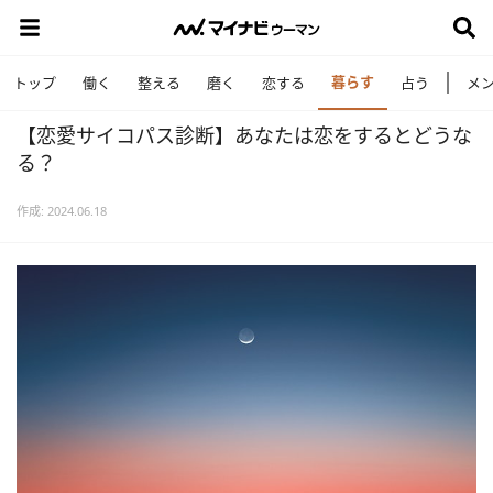
暮らす
トップ
働く
整える
磨く
恋する
占う
メ
【恋愛サイコパス診断】あなたは恋をするとどうな
る？
作成: 2024.06.18