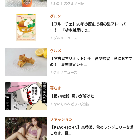
＃わたしのグルメ日記
グルメ
【フルーチェ】50年の歴史で初の梨フレーバ
ー！ 「栃木県産にっ...
＃グルメニュース
グルメ
【名古屋マリオット】手土産や帰省土産におすす
め！ 夏季限定レモ...
＃グルメニュース
暮らす
【第744話】呪いが解けた
＃ないものねだりの女達。
ファッション
【PEACH JOHN】森香澄、秋のランジェリーを着
こなす。最...