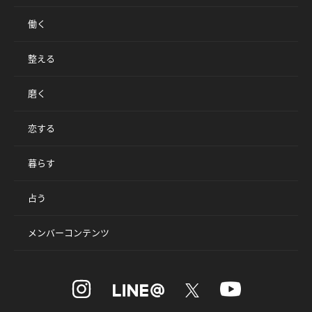
働く
整える
磨く
恋する
暮らす
占う
メンバーコンテンツ