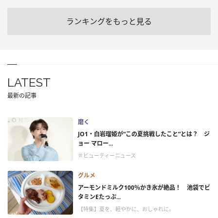
ランキングをもっと見る
LATEST
最新の記事
磨く
JO1・白岩瑠姫が“この夏挑戦したこと”とは？ ジ
ョー マロー...
＃ビューティーニュース
グルメ
アーモンドミルク100％かき氷が絶品！ 池袋でビ
タミンEたっぷ...
【特集】夏を、軽やかに、おしゃれに。