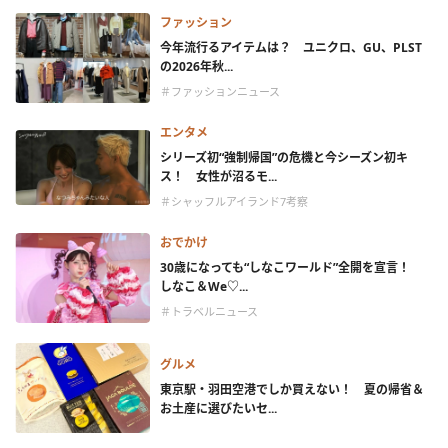
ファッション
今年流行るアイテムは？ ユニクロ、GU、PLST
の2026年秋...
＃ファッションニュース
エンタメ
シリーズ初“強制帰国”の危機と今シーズン初キ
ス！ 女性が沼るモ...
＃シャッフルアイランド7考察
おでかけ
30歳になっても“しなこワールド”全開を宣言！
しなこ＆We♡...
＃トラベルニュース
グルメ
東京駅・羽田空港でしか買えない！ 夏の帰省＆
お土産に選びたいセ...