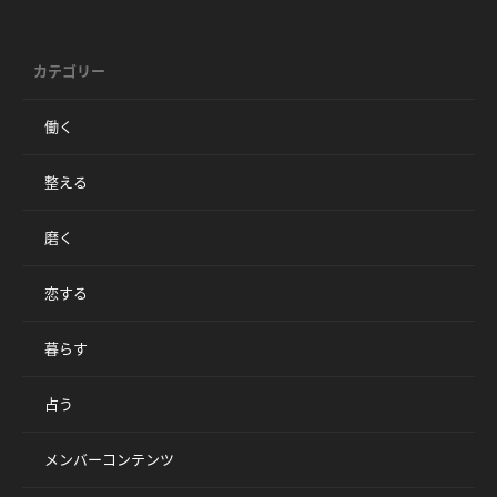
カテゴリー
働く
整える
磨く
恋する
暮らす
占う
メンバーコンテンツ