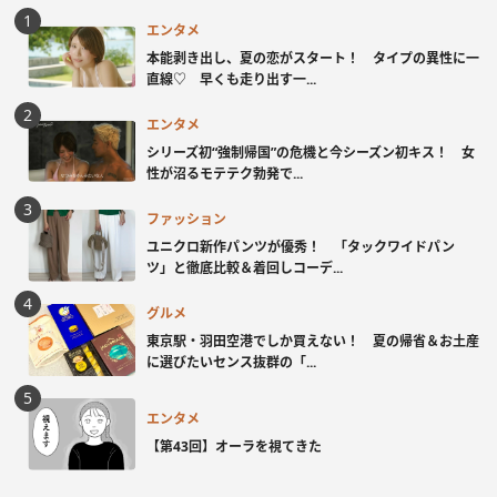
エンタメ
本能剥き出し、夏の恋がスタート！ タイプの異性に一
直線♡ 早くも走り出す一...
エンタメ
シリーズ初“強制帰国”の危機と今シーズン初キス！ 女
性が沼るモテテク勃発で...
ファッション
ユニクロ新作パンツが優秀！ 「タックワイドパン
ツ」と徹底比較＆着回しコーデ...
グルメ
東京駅・羽田空港でしか買えない！ 夏の帰省＆お土産
に選びたいセンス抜群の「...
エンタメ
【第43回】オーラを視てきた