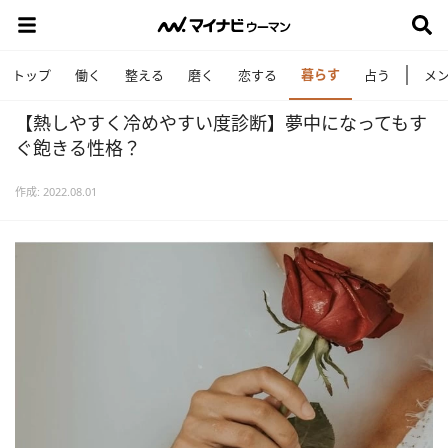
暮らす
トップ
働く
整える
磨く
恋する
占う
メ
【熱しやすく冷めやすい度診断】夢中になってもす
ぐ飽きる性格？
作成: 2022.08.01