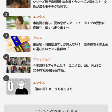
シリーズ初“強制帰国”の危機と今シーズン初キス！ 女
性が沼るモテテク勃発で...
エンタメ
本能剥き出し、夏の恋がスタート！ タイプの異性に一
直線♡ 早くも走り出す一...
グルメ
東京駅・羽田空港でしか買えない！ 夏の帰省＆お土産
に選びたいセンス抜群の「...
ファッション
今年流行るアイテムは？ ユニクロ、GU、PLSTの
2026年秋冬展示会で新...
エンタメ
【第43回】オーラを視てきた
ランキングをもっと見る