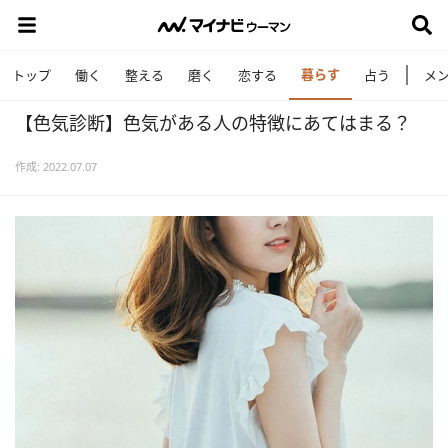
暮らす
トップ
働く
整える
磨く
恋する
占う
メ
【色気診断】色気がある人の特徴にあてはまる？
作成: 2022.07.07