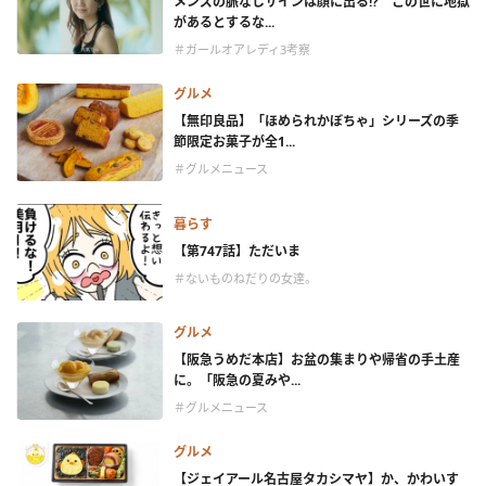
メンズの脈なしサインは顔に出る!? この世に地獄
があるとするな...
＃ガールオアレディ3考察
グルメ
【無印良品】「ほめられかぼちゃ」シリーズの季
節限定お菓子が全1...
＃グルメニュース
暮らす
【第747話】ただいま
＃ないものねだりの女達。
グルメ
【阪急うめだ本店】お盆の集まりや帰省の手土産
に。「阪急の夏みや...
＃グルメニュース
グルメ
【ジェイアール名古屋タカシマヤ】か、かわいす