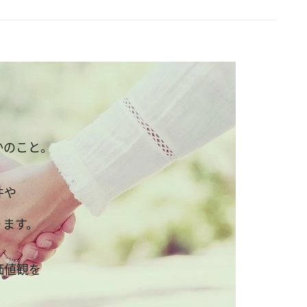
かのこと。
件や
ります。
価値観を