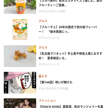
【スタバ新作】贅沢カスタマイズで楽しむ、夏の
フルーティーご褒美...
＃わたしのグルメ日記
グルメ
【フルーチェ】50年の歴史で初の梨フレーバ
ー！ 「栃木県産にっ...
＃グルメニュース
グルメ
【名古屋マリオット】手土産や帰省土産におすす
め！ 夏季限定レモ...
＃グルメニュース
暮らす
【第744話】呪いが解けた
＃ないものねだりの女達。
ファッション
【PEACH JOHN】森香澄、秋のランジェリーを着