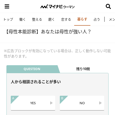
暮らす
トップ
働く
整える
磨く
恋する
占う
メ
【母性本能診断】あなたは母性が強い人？
※広告ブロックが有効になっている場合は、正しく動作しない可能
性があります。
残り10問
QUESTION
人から相談されることが多い
A
B
YES
NO