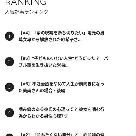
RANKING
人気記事ランキング
【#4】「家の呪縛を断ち切りたい」地元の男
尊女卑から解放された紗希子さ...
【#5】“子どものいない人生”どうだった？ バ
ブル期を生き抜いた56歳...
【#6】不妊治療をやめて人生が前向きになっ
た美南さんの場合・後編
噛み癖のある彼氏の心理って？ 彼女を噛む行
為からわかる男性心理7つ
【#2】「産みたくない自分」と「妊産婦の健