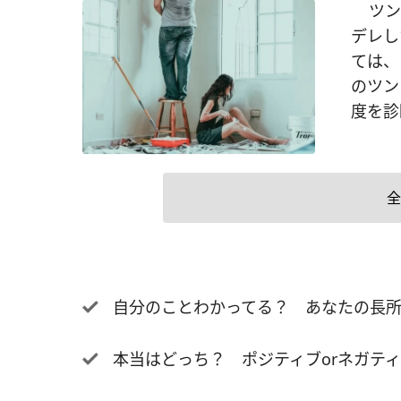
ツンデ
デレし
ては、
のツン
度を診
全
自分のことわかってる？ あなたの長
本当はどっち？ ポジティブorネガテ