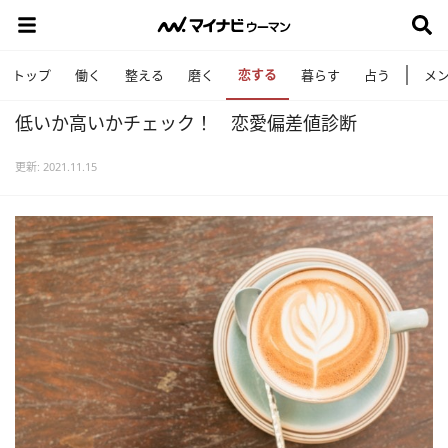
恋する
トップ
働く
整える
磨く
暮らす
占う
メ
低いか高いかチェック！ 恋愛偏差値診断
更新: 2021.11.15