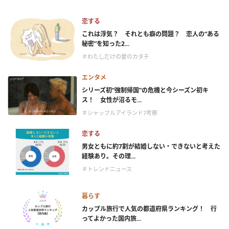
恋する
これは浮気？ それとも癖の問題？ 恋人の“ある
秘密”を知った2...
＃わたしだけの愛のカタチ
エンタメ
シリーズ初“強制帰国”の危機と今シーズン初キ
ス！ 女性が沼るモ...
＃シャッフルアイランド7考察
恋する
男女ともに約7割が結婚しない・できないと考えた
経験あり。その理...
＃トレンドニュース
暮らす
カップル旅行で人気の都道府県ランキング！ 行
ってよかった国内旅...