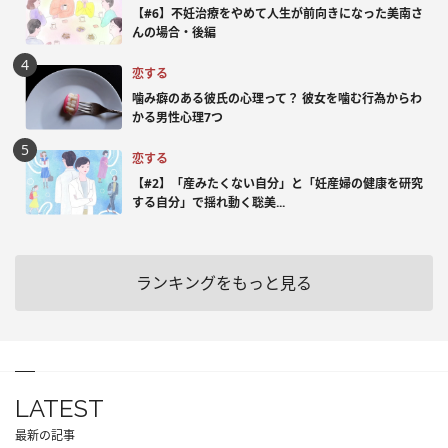
【#6】不妊治療をやめて人生が前向きになった美南さ
んの場合・後編
恋する
噛み癖のある彼氏の心理って？ 彼女を噛む行為からわ
かる男性心理7つ
恋する
【#2】「産みたくない自分」と「妊産婦の健康を研究
する自分」で揺れ動く聡美...
ランキングをもっと見る
LATEST
最新の記事