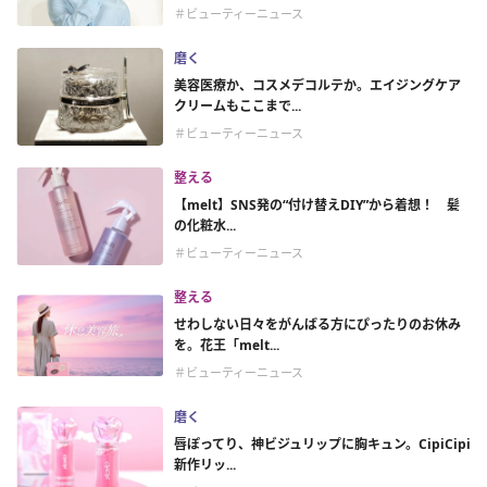
＃ビューティーニュース
磨く
美容医療か、コスメデコルテか。エイジングケア
クリームもここまで...
＃ビューティーニュース
整える
【melt】SNS発の“付け替えDIY”から着想！ 髪
の化粧水...
＃ビューティーニュース
整える
せわしない日々をがんばる方にぴったりのお休み
を。花王「melt...
＃ビューティーニュース
磨く
唇ぽってり、神ビジュリップに胸キュン。CipiCipi
新作リッ...