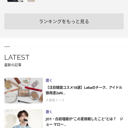
ランキングをもっと見る
LATEST
最新の記事
磨く
【注目韓国コスメ18選】Lakaのチーク、アイドル
御用達2aN...
＃美欲トーク
磨く
JO1・白岩瑠姫が“この夏挑戦したこと”とは？ ジ
ョー マロー...