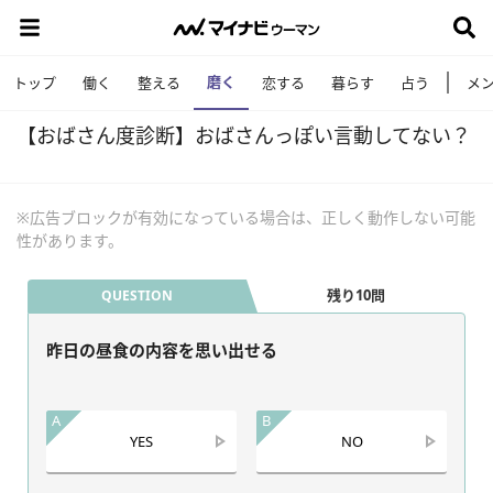
磨く
トップ
働く
整える
恋する
暮らす
占う
メ
【おばさん度診断】おばさんっぽい言動してない？
※広告ブロックが有効になっている場合は、正しく動作しない可能
性があります。
残り10問
QUESTION
昨日の昼食の内容を思い出せる
A
B
YES
NO