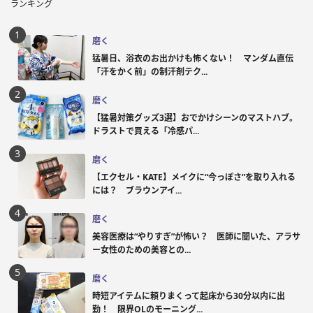
ランキング
磨く
猛暑日、浴衣のお出かけも怖くない！ マンダム直伝
「汗をかく前」の制汗剤テク...
磨く
【猛暑対策グッズ3選】おでかけシーンのマストハブ。
ドラストで買える「冷感パ...
磨く
【エクセル・KATE】メイクに“今っぽさ”を取り入れる
には？ ブラウンアイ...
磨く
美容医療は“やりすぎ”が怖い？ 医師に聞いた、アラサ
ー女性のための美容との...
磨く
時短アイテムに頼りまくって起床から30分以内に出
勤！ 限界OLのモーニング...