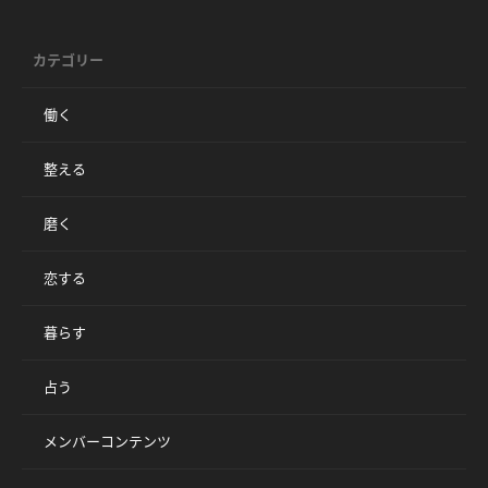
カテゴリー
働く
整える
磨く
恋する
暮らす
占う
メンバーコンテンツ