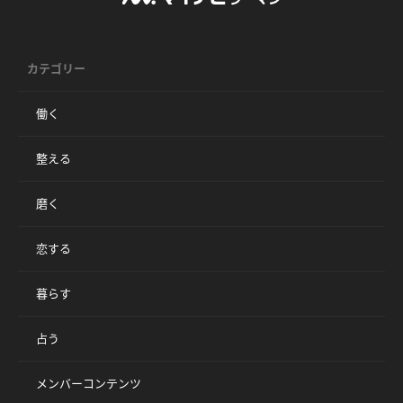
カテゴリー
働く
整える
磨く
恋する
暮らす
占う
メンバーコンテンツ