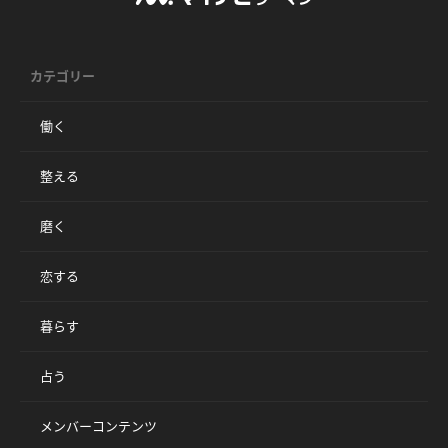
カテゴリー
働く
整える
磨く
恋する
暮らす
占う
メンバーコンテンツ