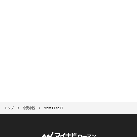
トップ
恋愛小説
from F1 to F1