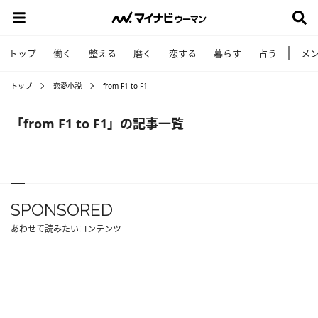
トップ
働く
整える
磨く
恋する
暮らす
占う
メ
トップ
恋愛小説
from F1 to F1
「from F1 to F1」の記事一覧
SPONSORED
あわせて読みたいコンテンツ