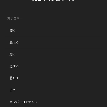
カテゴリー
働く
整える
磨く
恋する
暮らす
占う
メンバーコンテンツ