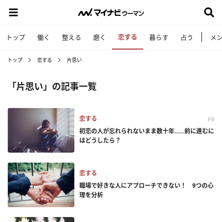
恋する
トップ
働く
整える
磨く
暮らす
占う
メ
トップ
恋する
片思い
「片思い」の記事一覧
恋する
PR
初恋の人が忘れられないまま数十年……前に進むに
はどうしたら？
恋する
職場で好きな人にアプローチできない！ 9つの心
理を分析