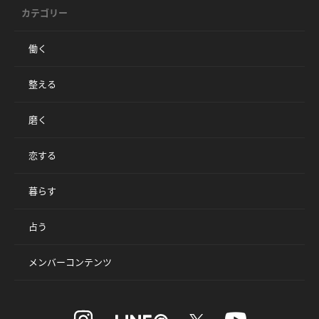
カテゴリー
働く
整える
磨く
恋する
暮らす
占う
メンバーコンテンツ