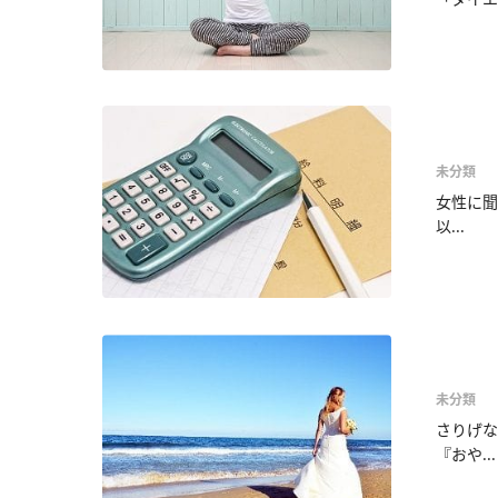
未分類
女性に聞
以...
未分類
さりげな
『おや...