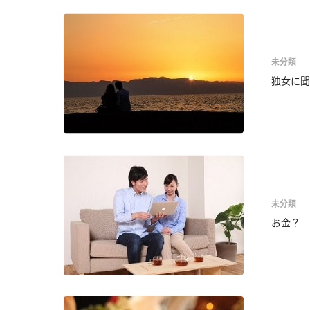
未分類
独女に聞
未分類
お金？ 