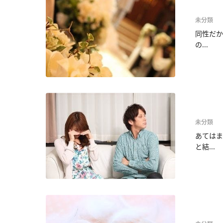
未分類
同性だか
の...
未分類
あてはま
と結...