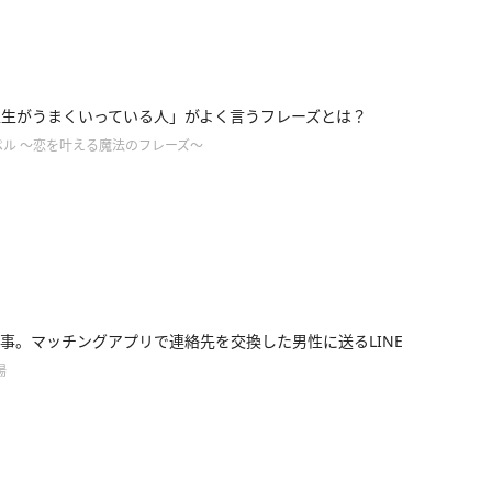
「人生がうまくいっている人」がよく言うフレーズとは？
ペル ～恋を叶える魔法のフレーズ～
事。マッチングアプリで連絡先を交換した男性に送るLINE
場