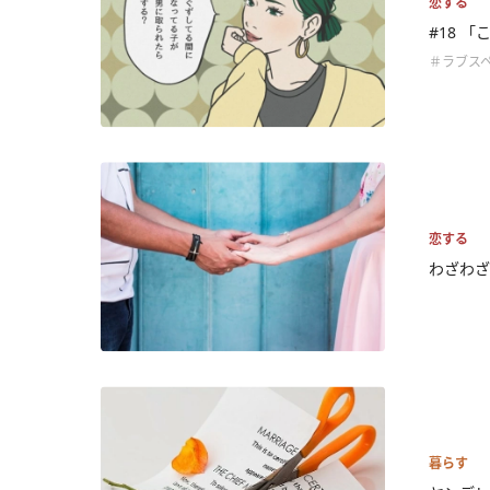
恋する
#18 
＃ラブス
恋する
わざわざ
暮らす