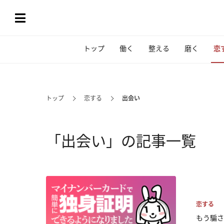
トップ
働く
整える
磨く
恋
トップ
恋する
出会い
「出会い」の記事一覧
恋する
もう騙さ