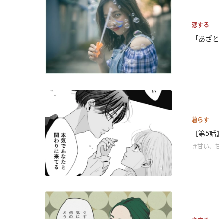
恋する
「あざと
暮らす
【第5話
＃甘い、