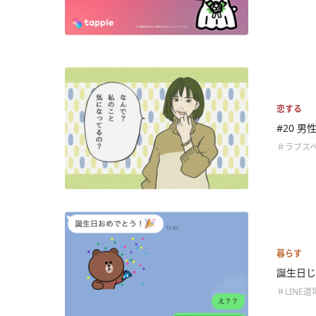
恋する
#20 
＃ラブス
暮らす
誕生日じ
＃LINE道