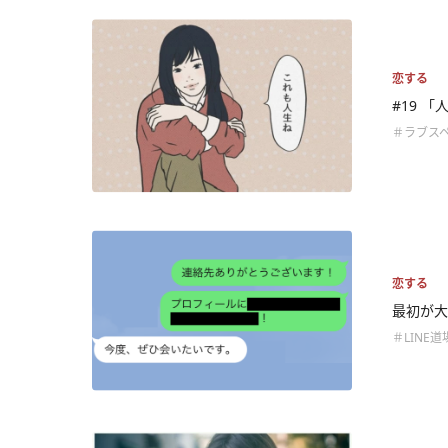
恋する
#19 
＃ラブス
恋する
最初が大
＃LINE道