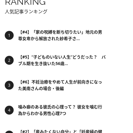
RANKING
人気記事ランキング
【#4】「家の呪縛を断ち切りたい」地元の男
尊女卑から解放された紗希子さ...
【#5】“子どものいない人生”どうだった？ バ
ブル期を生き抜いた56歳...
【#6】不妊治療をやめて人生が前向きになっ
た美南さんの場合・後編
噛み癖のある彼氏の心理って？ 彼女を噛む行
為からわかる男性心理7つ
【#2】「産みたくない自分」と「妊産婦の健