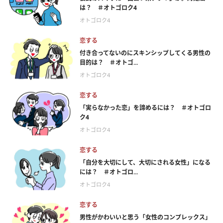
は？ ＃オトゴロク4
オトゴロク4
恋する
付き合ってないのにスキンシップしてくる男性の
目的は？ ＃オトゴ...
オトゴロク4
恋する
「実らなかった恋」を諦めるには？ ＃オトゴロ
ク4
オトゴロク4
恋する
「自分を大切にして、大切にされる女性」になる
には？ ＃オトゴロ...
オトゴロク4
恋する
男性がかわいいと思う「女性のコンプレックス」