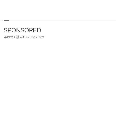
SPONSORED
あわせて読みたいコンテンツ