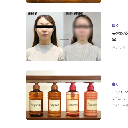
磨く
美容医療
容...
＃アラサ
磨く
「シャン
ア”に...
＃ビュー