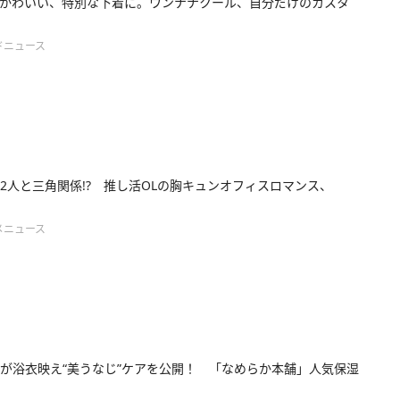
かわいい、特別な下着に。ウンナナクール、自分だけのカスタ
ドニュース
2人と三角関係!? 推し活OLの胸キュンオフィスロマンス、
メニュース
が浴衣映え“美うなじ”ケアを公開！ 「なめらか本舗」人気保湿