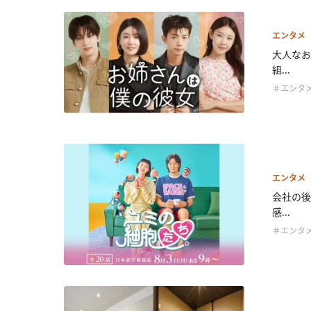
エンタメ
大人なお
組...
＃エンタ
エンタメ
会社の後
感...
＃エンタ