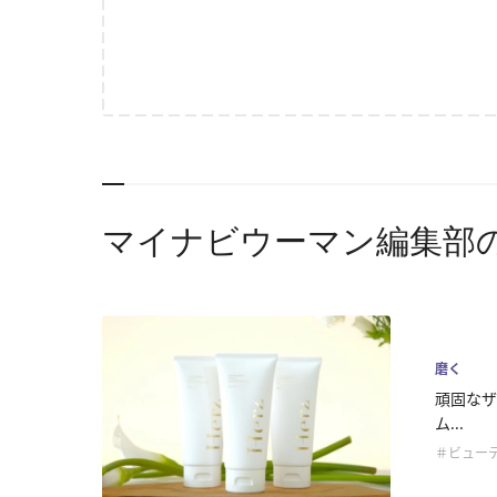
マイナビウーマン編集部
磨く
頑固なザ
ム...
＃ビュー