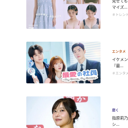
見せても
マイズ...
＃トレン
エンタメ
イケメン
『最...
＃エンタ
磨く
指原莉乃
シ...