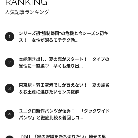
RANKING
人気記事ランキング
シリーズ初“強制帰国”の危機と今シーズン初キ
ス！ 女性が沼るモテテク勃...
本能剥き出し、夏の恋がスタート！ タイプの
異性に一直線♡ 早くも走り出...
東京駅・羽田空港でしか買えない！ 夏の帰省
＆お土産に選びたいセンス抜群...
ユニクロ新作パンツが優秀！ 「タックワイド
パンツ」と徹底比較＆着回しコ...
【#4】「家の呪縛を断ち切りたい」地元の男