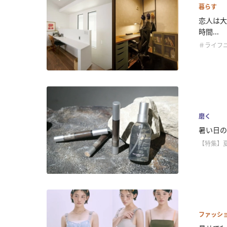
暮らす
恋人は大
時間...
＃ライフ
磨く
暑い日の
【特集】
ファッシ