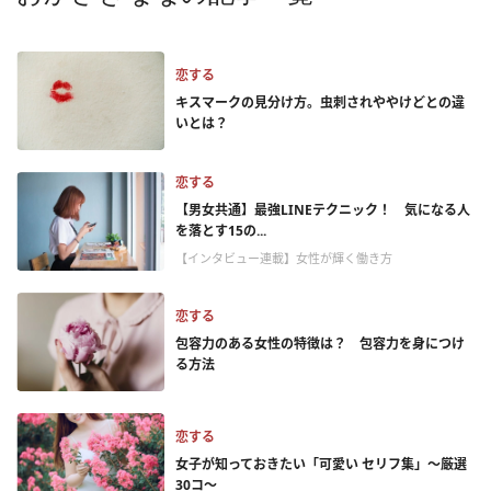
恋する
キスマークの見分け方。虫刺されややけどとの違
いとは？
恋する
【男女共通】最強LINEテクニック！ 気になる人
を落とす15の...
【インタビュー連載】女性が輝く働き方
恋する
包容力のある女性の特徴は？ 包容力を身につけ
る方法
恋する
女子が知っておきたい「可愛い セリフ集」～厳選
30コ～