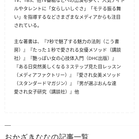
TV、TBS、他TV番組などへの出演も多く、人気アイド
ルやタレントに「女らしいしぐさ」「モテる振る舞
い」を指導するなどさまざまなメディアからも注目
されている。
主な著書は、『7秒で魅了する魅力の法則（こう書
房）』『たった１秒で愛される女優メソッド（講談
社）』『艶っぽい女の心技体入門（DHC出版）』
『ある日突然美しくなる３ステップ見た目レッスン
（メディアファクトリー）』『愛され女美メソッド
（スタンダードマガジン）』『男が選ぶおんな達
愛され女子研究（講談社）』他
おかざきななの記事一覧