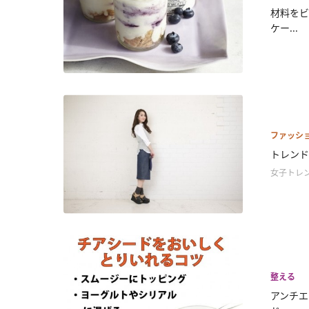
材料をビ
ケー...
ファッシ
トレンド
女子トレ
整える
アンチエ