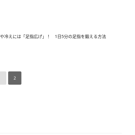
や冷えには「足指広げ」！ 1日5分の足指を鍛える方法
1
2