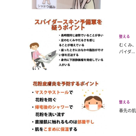
整える
むくみ、
パイダ...
整える
春先の肌