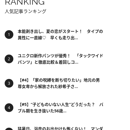
RANKING
人気記事ランキング
本能剥き出し、夏の恋がスタート！ タイプの
異性に一直線♡ 早くも走り出...
ユニクロ新作パンツが優秀！ 「タックワイド
パンツ」と徹底比較＆着回しコ...
【#4】「家の呪縛を断ち切りたい」地元の男
尊女卑から解放された紗希子さ...
【#5】“子どものいない人生”どうだった？ バ
ブル期を生き抜いた56歳...
猛暑日、浴衣のお出かけも怖くない！ マンダ