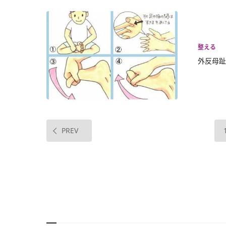
整える
外反母趾
PREV