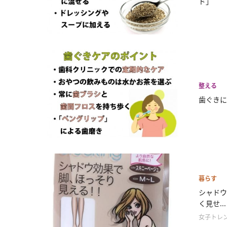
ド」
整える
歯ぐきに
暮らす
シャドウ
く見せ...
女子トレ