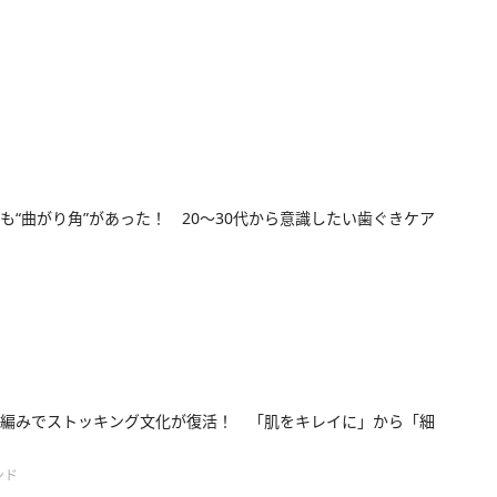
も“曲がり角”があった！ 20～30代から意識したい歯ぐきケア
編みでストッキング文化が復活！ 「肌をキレイに」から「細
ンド