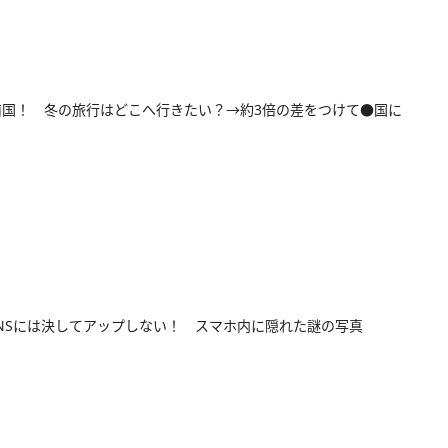
南国！ 冬の旅行はどこへ行きたい？→約3倍の差をつけて●国に
NSには決してアップしない！ スマホ内に隠れた謎の写真