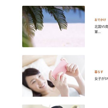
おでかけ
北国VS
軍...
暮らす
女子がS