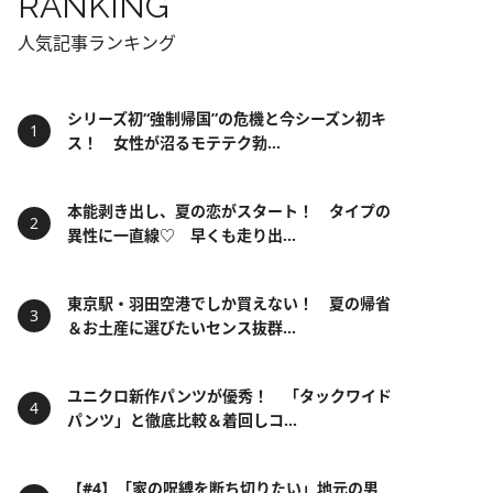
RANKING
人気記事ランキング
シリーズ初“強制帰国”の危機と今シーズン初キ
ス！ 女性が沼るモテテク勃...
本能剥き出し、夏の恋がスタート！ タイプの
異性に一直線♡ 早くも走り出...
東京駅・羽田空港でしか買えない！ 夏の帰省
＆お土産に選びたいセンス抜群...
ユニクロ新作パンツが優秀！ 「タックワイド
パンツ」と徹底比較＆着回しコ...
【#4】「家の呪縛を断ち切りたい」地元の男