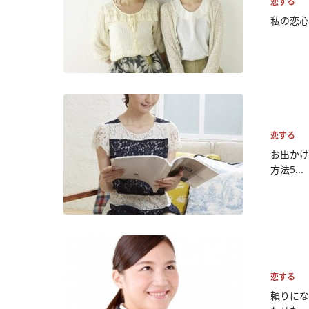
恋する
私の恋心
恋する
お出かけ
方法5...
恋する
頼りにな