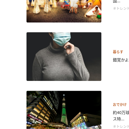
国...
＃トレン
暮らす
錯覚かよ
おでかけ
約40万
ス特...
＃トレン