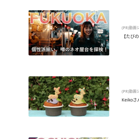
(PR)動
【たびの
(PR)動
Keik