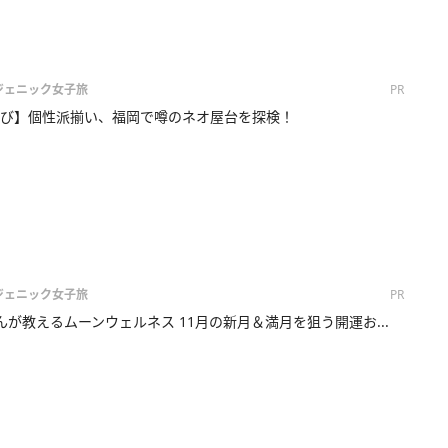
画ジェニック女子旅
PR
び】個性派揃い、福岡で噂のネオ屋台を探検！
画ジェニック女子旅
PR
oさんが教えるムーンウェルネス 11月の新月＆満月を狙う開運お...