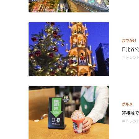
おでかけ
日比谷公
＃トレン
グルメ
非接触で商
＃トレン