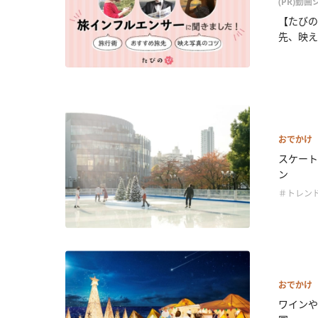
(PR)動
【たびの
先、映え.
おでかけ
スケート
ン
＃トレン
おでかけ
ワインや