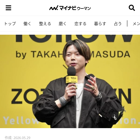
トップ
働く
整える
磨く
恋する
暮らす
占う
メ
作成: 2026.05.29