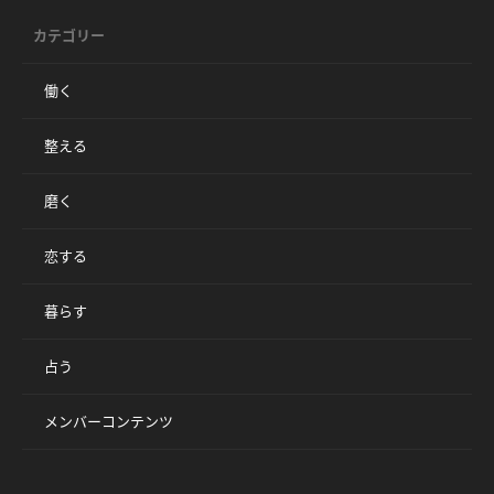
カテゴリー
働く
整える
磨く
恋する
暮らす
占う
メンバーコンテンツ