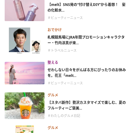
【melt】SNS発の“付け替えDIY”から着想！ 髪
の化粧水...
＃ビューティーニュース
おでかけ
札幌競馬場にJRA年間プロモーションキャラクタ
ー・竹内涼真が来...
＃トラベルニュース
整える
せわしない日々をがんばる方にぴったりのお休み
を。花王「melt...
＃ビューティーニュース
グルメ
【スタバ新作】贅沢カスタマイズで楽しむ、夏の
フルーティーご褒美...
＃わたしのグルメ日記
グルメ