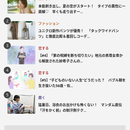
本能剥き出し、夏の恋がスタート！ タイプの異性に一
直線♡ 早くも走り出す一...
ファッション
ユニクロ新作パンツが優秀！ 「タックワイドパン
ツ」と徹底比較＆着回しコーデ...
恋する
【#4】「家の呪縛を断ち切りたい」地元の男尊女卑か
ら解放された紗希子さんの...
恋する
【#5】“子どものいない人生”どうだった？ バブル期を
生き抜いた56歳・佐...
磨く
猛暑日、浴衣のお出かけも怖くない！ マンダム直伝
「汗をかく前」の制汗剤テク...