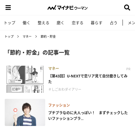
トップ
働く
整える
磨く
恋する
暮らす
占う
メ
トップ
マネー
節約・貯金
「節約・貯金」の記事一覧
マネー
PR
【第43回】U-NEXTで恋リア見て自分磨きしてみ
た
＃しごおわダイアリー
ファッション
プチプラなのに大人っぽい！ まずチェックした
いファッションブラ...