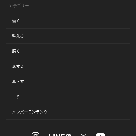
カテゴリー
働く
整える
磨く
恋する
暮らす
占う
メンバーコンテンツ