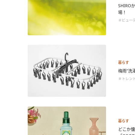
SHIR
場！
＃ビュー
暮らす
梅雨“洗
＃トレン
暮らす
どこか懐