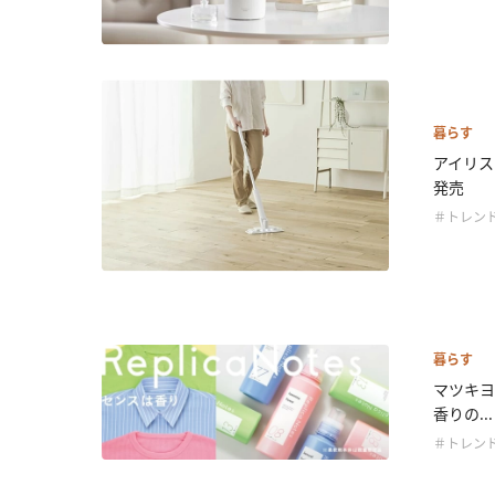
暮らす
アイリス
発売
＃トレン
暮らす
マツキヨ
香りの...
＃トレン