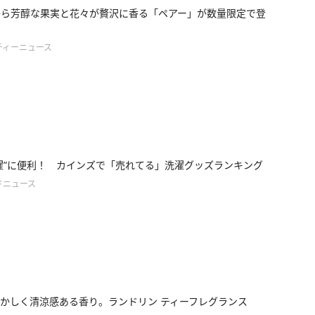
Oから芳醇な果実と花々が贅沢に香る「ペアー」が数量限定で登
ティーニュース
濯”に便利！ カインズで「売れてる」洗濯グッズランキング
ドニュース
かしく清涼感ある香り。ランドリン ティーフレグランス