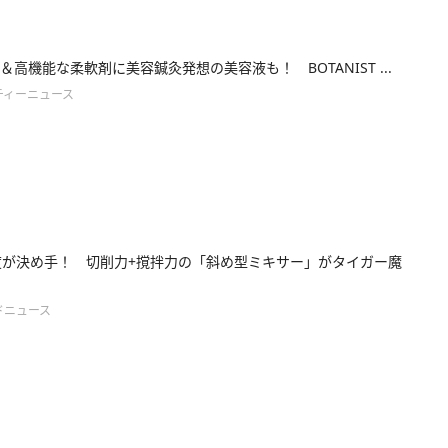
＆高機能な柔軟剤に美容鍼灸発想の美容液も！ BOTANIST ...
ティーニュース
度が決め手！ 切削力+撹拌力の「斜め型ミキサー」がタイガー魔
ドニュース