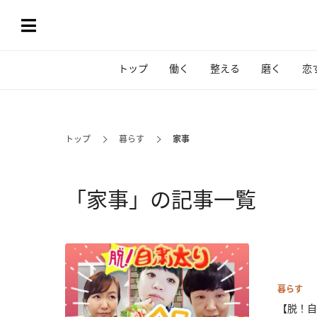
トップ
働く
整える
磨く
恋
トップ
暮らす
家事
「家事」の記事一覧
暮らす
【脱！自