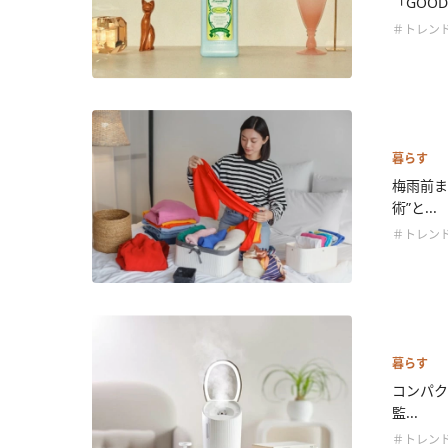
「GOOD.
＃トレン
暮らす
梅雨前ま
術”と...
＃トレン
暮らす
コンパク
監...
＃トレン