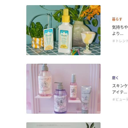
暮らす
気持ちや
より...
＃トレン
磨く
スキンケ
アイテ...
＃ビュー