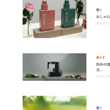
磨く
おしゃれ
＃ビュー
暮らす
斜め45
法...
＃トレン
磨く