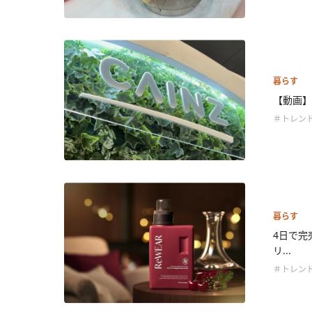
暮らす
【動画】
＃トレン
暮らす
4日で完
リ...
＃トレン