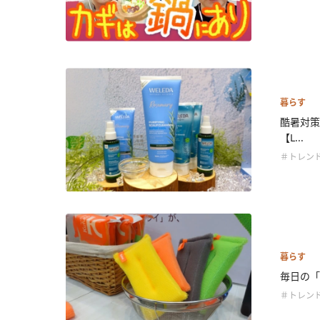
暮らす
酷暑対策
【L...
＃トレン
暮らす
毎日の「選
＃トレン