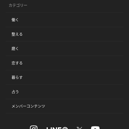
カテゴリー
働く
整える
磨く
恋する
暮らす
占う
メンバーコンテンツ