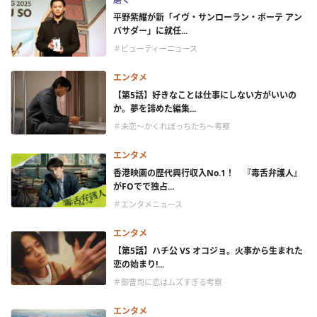
平野紫耀が新「イヴ・サンローラン・ボーテ アン
バサダー」に就任...
＃ビューティーニュース
エンタメ
【第5話】好きなことは仕事にしない方がいいの
か。夢を諦めた編集...
＃未恋～かくれぼっちたち～考察
エンタメ
香港映画の歴代興行収入No.1！ 『毒舌弁護人』
がFOでで独占...
＃エンタメニュース
エンタメ
【第5話】ハチ公 VS オコジョ。火事から生まれた
恋の始まり!...
＃御曹司に恋はムズすぎる考察
エンタメ