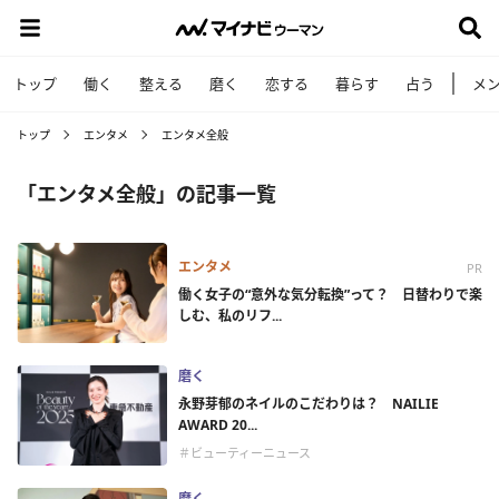
トップ
働く
整える
磨く
恋する
暮らす
占う
メ
トップ
エンタメ
エンタメ全般
「エンタメ全般」の記事一覧
エンタメ
PR
働く女子の“意外な気分転換”って？ 日替わりで楽
しむ、私のリフ...
磨く
永野芽郁のネイルのこだわりは？ NAILIE
AWARD 20...
＃ビューティーニュース
磨く