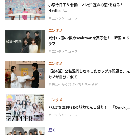
小泉今日子＆令和ロマンが“運命の恋”を語る！
Netflix「...
＃エンタメニュース
エンタメ
累計1.7億PV数のWebtoonを実写化！ 韓国BLド
ラマ『...
＃エンタメニュース
エンタメ
【第4話】公私混同しちゃったカップル問題と、元
カノが自分に似て...
＃未恋～かくれぼっちたち～考察
エンタメ
FRUITS ZIPPERの魅力てんこ盛り！ 『Quick J...
＃エンタメニュース
磨く