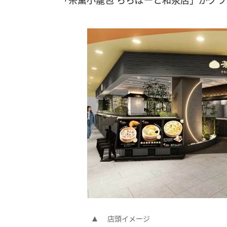
「茶薫小籠包 ららぽーと和泉店」がグ
店頭イメージ